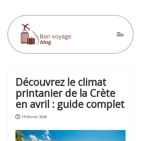
Skip
to
content
B
o
n
Découvrez le climat
v
printanier de la Crète
o
en avril : guide complet
y
a
19 février 2024
g
e